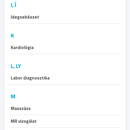
I, Í
Idegsebészet
K
Kardiológia
L, LY
Labor diagnosztika
M
Masszázs
MR vizsgálat