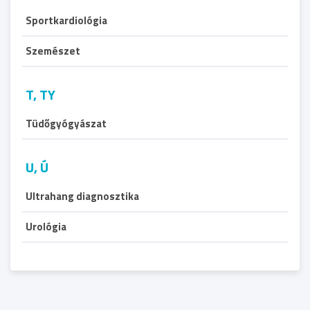
Sportkardiológia
Szemészet
T, TY
Tüdőgyógyászat
U, Ú
Ultrahang diagnosztika
Urológia