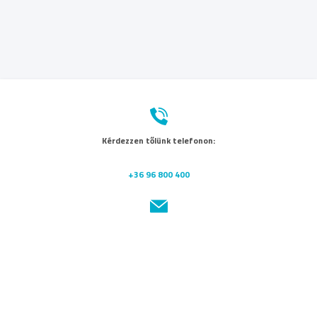
Kérdezzen tőlünk telefonon:
+36 96 800 400
Küldjön nekünk üzenetet:
recepcio@unimedical.hu