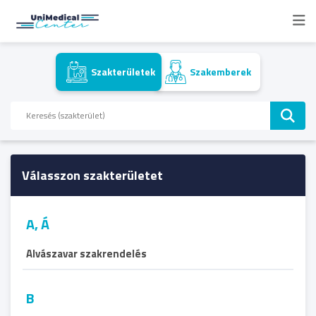
Szakterületek
Szakemberek
Válasszon szakterületet
A, Á
Alvászavar szakrendelés
B